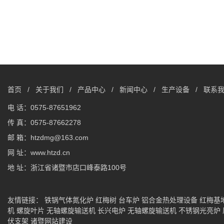
首页
/
关于我们
/
产品中心
/
新闻中心
/
生产设备
/
联系
电 话：0575-87651962
传 真：0575-87662278
邮 箱：htzdmg@163.com
网 址：www.htzd.cn
地 址：浙江省诸暨市店口峰泰路100号
友情链接：
铁锅气体氮化炉
红梅树
台车炉
铝合金热处理设备
红梅基
机
螺旋叶片
无轴螺旋输送机
长兴电炉
无轴螺旋输送机
不锈钢光亮炉
伏支架
诸暨网站建设