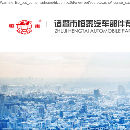
Warning: file_put_contents(/home/htzdbhltkz0d/wwwroot/source/cache/license_cach