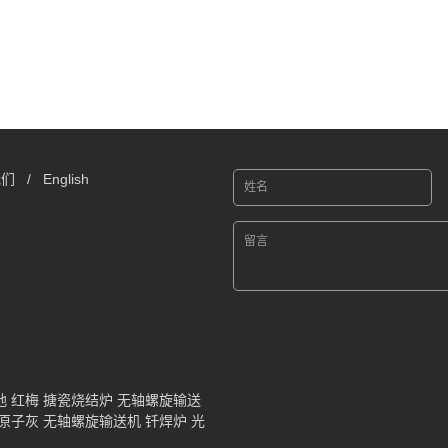
我们
/
English
地
红梅
搪瓷烧结炉
无轴螺旋输送
原子灰
无轴螺旋输送机
钎焊炉
光