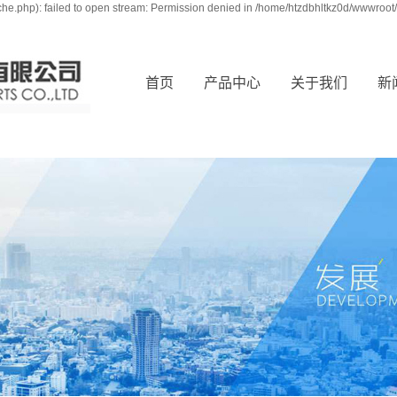
e.php): failed to open stream: Permission denied in /home/htzdbhltkz0d/wwwroot/
首页
产品中心
关于我们
新