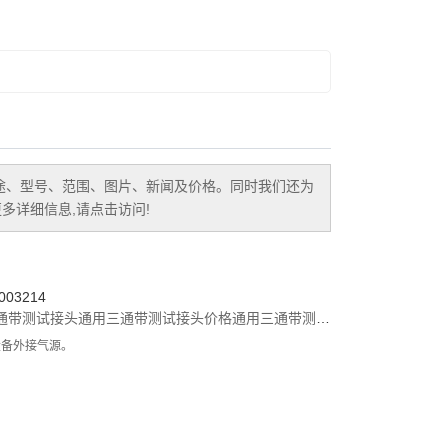
途、型号、范围、图片、新闻及价格。同时我们还为
多详细信息,请点击访问!
03214
通带测试接头
通用三通带测试接头价格
通用三通带测试接头批发
设备外接气源。