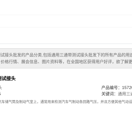
测试接头批发
的产品分类,包括
通用三通带测试接头批发
下的所有产品的用
价格行情、展会信息、图片资料等，在全国地区获得用户好评，欲了解更
测试接头
头
产品编号：15720
5
关键词：
通用三
汽车储气筒及制动气室上，通常用来检测汽车气制动各回路气压，并且方便其他气动