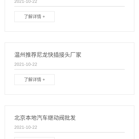
2021-10-22
了解详情 +
温州推荐尼龙快插接头厂家
2021-10-22
了解详情 +
北京本地汽车继动阀批发
2021-10-22