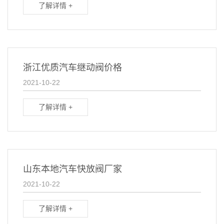
了解详情 +
浙江优质汽车继动阀价格
2021-10-22
了解详情 +
山东本地汽车快放阀厂家
2021-10-22
了解详情 +