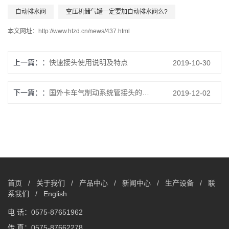
自动排水阀
空压机储气罐一定要加自动排水阀么?
本文网址：
http://www.htzd.cn/news/437.html
上一篇：
快速接头使用说明及特点
2019-10-30
下一篇：
国外卡车气制动系统管接头的发展
2019-12-02
首页
/
关于我们
/
产品中心
/
新闻中心
/
生产设备
/
联
系我们
/
English
电 话：0575-87651962
传 真：0575-87662278