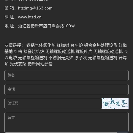
邮 箱：htzdmg@163.com
网 址：www.htzd.cn
地 址：浙江省诸暨市店口峰泰路100号
友情链接：
铁锅气体氮化炉
红梅树
台车炉
铝合金热处理设备
红梅
基地
红梅
搪瓷烧结炉
无轴螺旋输送机
螺旋叶片
无轴螺旋输送机
长
兴电炉
无轴螺旋输送机
不锈钢光亮炉
原子灰
无轴螺旋输送机
钎焊
炉
光伏支架
诸暨网站建设