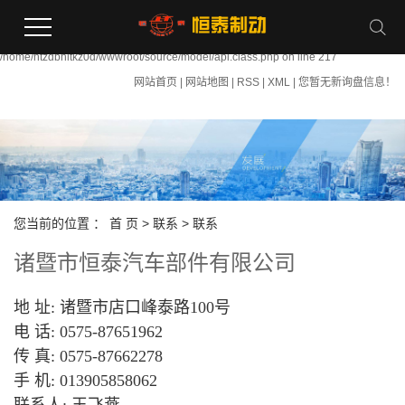
Warning:
file_put_contents(/home/htzdbhltkz0d/wwwroot/source/cache/license_cache.php):
failed to open stream: Permission denied in
/home/htzdbhltkz0d/wwwroot/source/model/api.class.php on line 217
网站首页
|
网站地图
|
RSS
|
XML
|
您暂无新询盘信息！
您当前的位置 ：
首 页
>
联系
>
联系
诸暨市恒泰汽车部件有限公司
地 址: 诸暨市店口峰泰路100号
电 话: 0575-87651962
传 真: 0575-87662278
手 机: 013905858062
联系人: 王飞燕