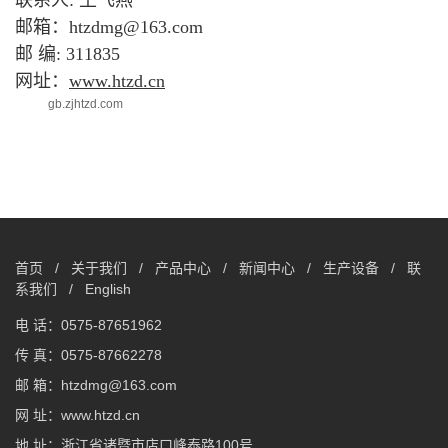
邮箱：htzdmg@163.com
邮 编: 311835
网址：
www.htzd.cn
gb.zjhtzd.com
首页
/
关于我们
/
产品中心
/
新闻中心
/
生产设备
/
联
系我们
/
English
电 话：0575-87651962
传 真：0575-87662278
邮 箱：htzdmg@163.com
网 址：www.htzd.cn
地 址：浙江省诸暨市店口峰泰路100号