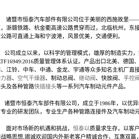
诸暨市恒泰汽车部件有限公司位于美丽的西施故里——
区，浙赣铁路、杭金衢高速公路贯穿而过，北临杭州，东接
速公路可直通上海和宁波港，风景优美，交通便利。
公司成立以来，以科学的管理模式，雄厚的制造实力，
ATF16949:2016质量管理体系认证。产品出口北美
田、江铃、中车、中通、金龙、宇通等众多知名主机厂直
助力器
、
空气干燥器
、制动总阀、
继动阀
、快放阀、
手控
接头及各种管路
快插接头
等一系列汽车制动元件产品。
诸暨市恒泰汽车部件有限公司，成立于1986年，以优
有专业的研发团队，专业生产各种管路连接件及汽车制动
面对市场新的机遇和挑战，
恒泰以
质量求生存，以客
的战略思想,竭诚欢迎国内外新老客户精诚合作，互惠双赢