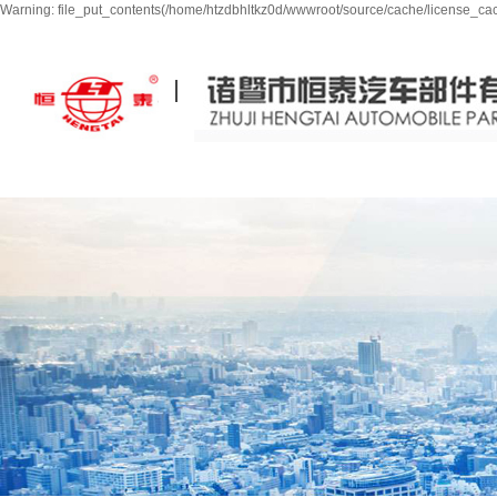
Warning: file_put_contents(/home/htzdbhltkz0d/wwwroot/source/cache/license_cach