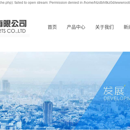
e.php): failed to open stream: Permission denied in /home/htzdbhltkz0d/wwwroot/
首页
产品中心
关于我们
新