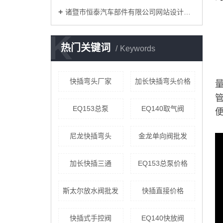
诸暨市恒泰汽车部件有限公司网站设计改版
K
热门关键词
Keywords
快插弯头厂家
加长快插弯头价格
EQ153总泵
EQ140取气阀
尼龙快插弯头
金龙单向阀批发
加长快插三通
EQ153总泵价格
斯太尔放水阀批发
快插直接价格
快插式手控阀
EQ140快放阀