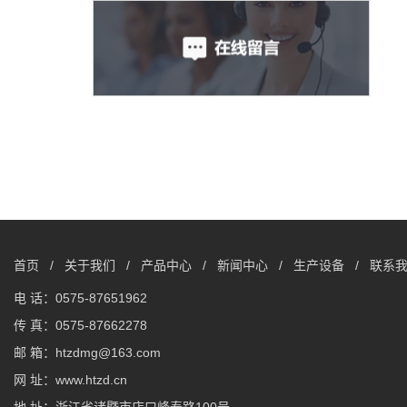
首页
/
关于我们
/
产品中心
/
新闻中心
/
生产设备
/
联系
电 话：0575-87651962
传 真：0575-87662278
邮 箱：htzdmg@163.com
网 址：www.htzd.cn
地 址：浙江省诸暨市店口峰泰路100号