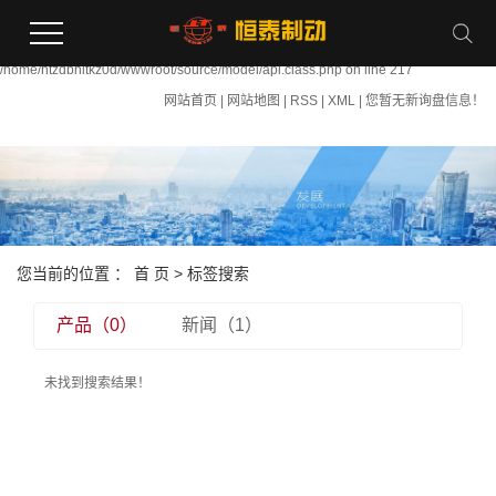
Warning:
file_put_contents(/home/htzdbhltkz0d/wwwroot/source/cache/license_cache.php):
failed to open stream: Permission denied in
/home/htzdbhltkz0d/wwwroot/source/model/api.class.php on line 217
网站首页
|
网站地图
|
RSS
|
XML
|
您暂无新询盘信息！
您当前的位置 ：
首 页
> 标签搜索
产品（0）
新闻（1）
未找到搜索结果！