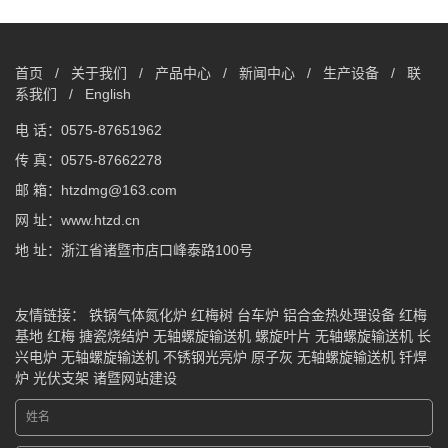
首页
/
关于我们
/
产品中心
/
新闻中心
/
生产设备
/
联
系我们
/
English
电 话：0575-87651962
传 真：0575-87662278
邮 箱：htzdmg@163.com
网 址：www.htzd.cn
地 址：浙江省诸暨市店口峰泰路100号
友情链接：
铁锅气体氮化炉
红梅树
台车炉
铝合金热处理设备
红梅
基地
红梅
搪瓷烧结炉
无轴螺旋输送机
螺旋叶片
无轴螺旋输送机
长
兴电炉
无轴螺旋输送机
不锈钢光亮炉
原子灰
无轴螺旋输送机
钎焊
炉
光伏支架
诸暨网站建设